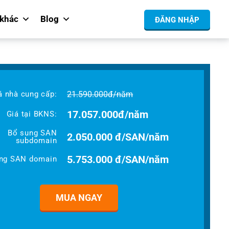
 khác
Blog
ĐĂNG NHẬP
á nhà cung cấp:
21.590.000
đ
/năm
17.057.000
đ
/năm
Giá tại BKNS:
Bổ sung SAN
2.050.000 đ/SAN/năm
subdomain
5.753.000 đ/SAN/năm
ng SAN domain
MUA NGAY